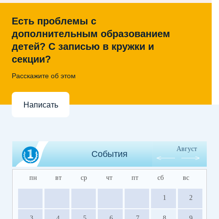
Есть проблемы с
дополнительным образованием
детей? С записью в кружки и
секции?
Расскажите об этом
Написать
Август
События
пн
вт
ср
чт
пт
сб
вс
1
2
3
4
5
6
7
8
9